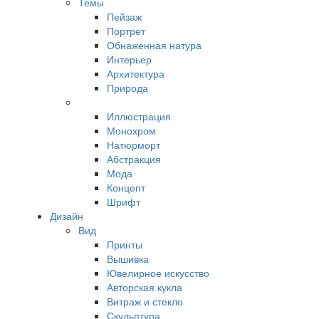
Темы
Пейзаж
Портрет
Обнаженная натура
Интерьер
Архитектура
Природа
Иллюстрация
Монохром
Натюрморт
Абстракция
Мода
Концепт
Шрифт
Дизайн
Вид
Принты
Вышивка
Ювелирное искусство
Авторская кукла
Витраж и стекло
Скульптура