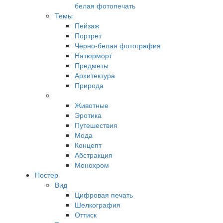
белая фотопечать
Темы
Пейзаж
Портрет
Чёрно-белая фотография
Натюрморт
Предметы
Архитектура
Природа
Животные
Эротика
Путешествия
Мода
Концепт
Абстракция
Монохром
Постер
Вид
Цифровая печать
Шелкография
Оттиск