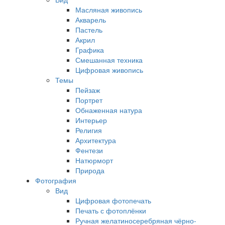
Масляная живопись
Акварель
Пастель
Акрил
Графика
Смешанная техника
Цифровая живопись
Темы
Пейзаж
Портрет
Обнаженная натура
Интерьер
Религия
Архитектура
Фентези
Натюрморт
Природа
Фотография
Вид
Цифровая фотопечать
Печать с фотоплёнки
Ручная желатиносеребряная чёрно-