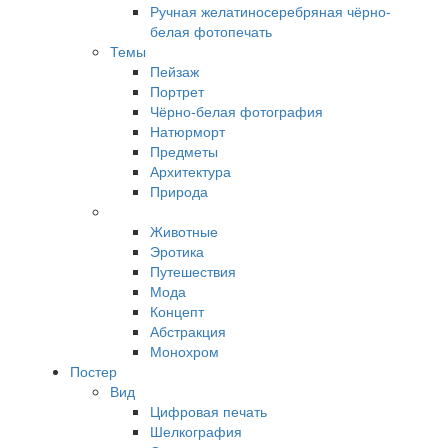
Ручная желатиносеребряная чёрно-
белая фотопечать
Темы
Пейзаж
Портрет
Чёрно-белая фотография
Натюрморт
Предметы
Архитектура
Природа
Животные
Эротика
Путешествия
Мода
Концепт
Абстракция
Монохром
Постер
Вид
Цифровая печать
Шелкография