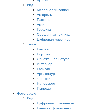
Вид
Масляная живопись
Акварель
Пастель
Акрил
Графика
Смешанная техника
Цифровая живопись
Темы
Пейзаж
Портрет
Обнаженная натура
Интерьер
Религия
Архитектура
Фентези
Натюрморт
Природа
Фотография
Вид
Цифровая фотопечать
Печать с фотоплёнки