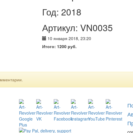
Год: 2018
Артикул: VN0035
10 января 2018, 23:20
Итого:
1200
руб.
омментарии.
П
А
П
co