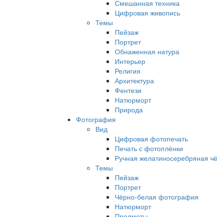
Смешанная техника
Цифровая живопись
Темы
Пейзаж
Портрет
Обнаженная натура
Интерьер
Религия
Архитектура
Фентези
Натюрморт
Природа
Фотография
Вид
Цифровая фотопечать
Печать с фотоплёнки
Ручная желатиносеребряная ч
Темы
Пейзаж
Портрет
Чёрно-белая фотография
Натюрморт
Предметы