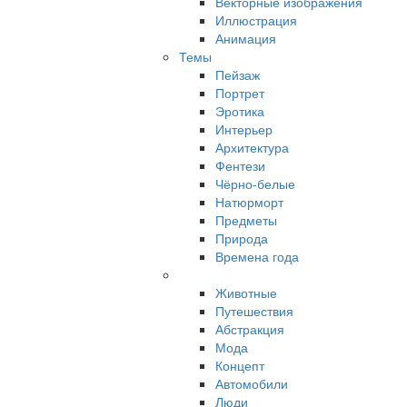
Векторные изображения
Иллюстрация
Анимация
Темы
Пейзаж
Портрет
Эротика
Интерьер
Архитектура
Фентези
Чёрно-белые
Натюрморт
Предметы
Природа
Времена года
Животные
Путешествия
Абстракция
Мода
Концепт
Автомобили
Люди