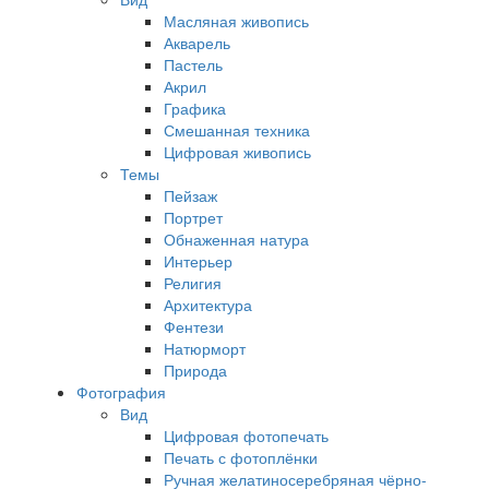
Масляная живопись
Акварель
Пастель
Акрил
Графика
Смешанная техника
Цифровая живопись
Темы
Пейзаж
Портрет
Обнаженная натура
Интерьер
Религия
Архитектура
Фентези
Натюрморт
Природа
Фотография
Вид
Цифровая фотопечать
Печать с фотоплёнки
Ручная желатиносеребряная чёрно-