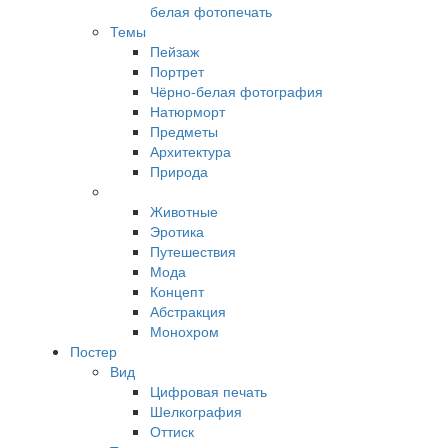
белая фотопечать
Темы
Пейзаж
Портрет
Чёрно-белая фотография
Натюрморт
Предметы
Архитектура
Природа
Животные
Эротика
Путешествия
Мода
Концепт
Абстракция
Монохром
Постер
Вид
Цифровая печать
Шелкография
Оттиск