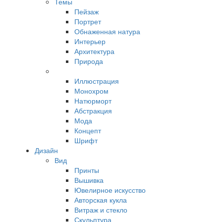
Темы
Пейзаж
Портрет
Обнаженная натура
Интерьер
Архитектура
Природа
Иллюстрация
Монохром
Натюрморт
Абстракция
Мода
Концепт
Шрифт
Дизайн
Вид
Принты
Вышивка
Ювелирное искусство
Авторская кукла
Витраж и стекло
Скульптура