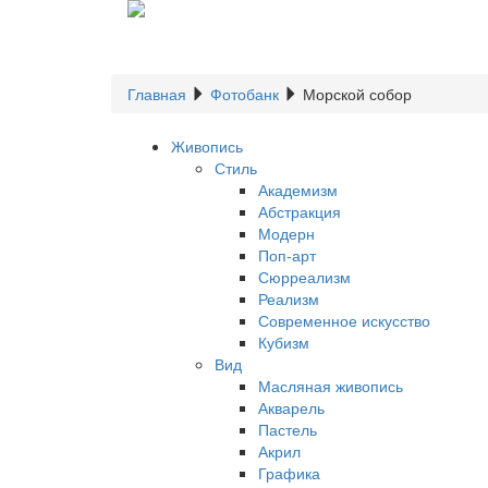
Главная
Фотобанк
Морской собор
Живопись
Стиль
Академизм
Абстракция
Модерн
Поп-арт
Сюрреализм
Реализм
Современное искусство
Кубизм
Вид
Масляная живопись
Акварель
Пастель
Акрил
Графика