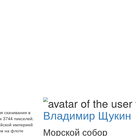
Владимир Щукин
я скачивания в
 3744 пикселей.
ийской империей
Морской собор
им на флоте