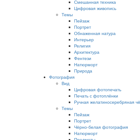
Смешанная техника
Цифровая живопись
Темы
Пейзаж
Портрет
Обнаженная натура
Интерьер
Религия
Архитектура
Фентези
Натюрморт
Природа
Фотография
Вид
Цифровая фотопечать
Печать с фотоплёнки
Ручная желатиносеребряная ч
Темы
Пейзаж
Портрет
Чёрно-белая фотография
Натюрморт
Предметы