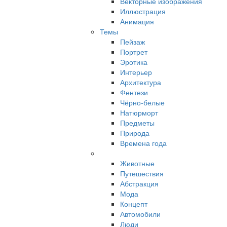
Векторные изображения
Иллюстрация
Анимация
Темы
Пейзаж
Портрет
Эротика
Интерьер
Архитектура
Фентези
Чёрно-белые
Натюрморт
Предметы
Природа
Времена года
Животные
Путешествия
Абстракция
Мода
Концепт
Автомобили
Люди