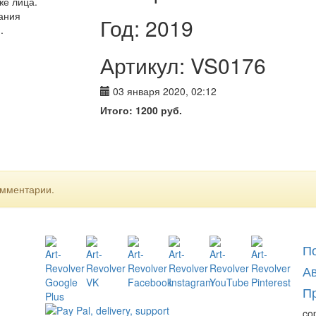
же лица.
ания
Год: 2019
.
Артикул: VS0176
03 января 2020, 02:12
Итого:
1200
руб.
омментарии.
П
А
П
co