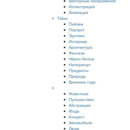
Векторные изображения
Иллюстрация
Анимация
Темы
Пейзаж
Портрет
Эротика
Интерьер
Архитектура
Фентези
Чёрно-белые
Натюрморт
Предметы
Природа
Времена года
Животные
Путешествия
Абстракция
Мода
Концепт
Автомобили
Люди