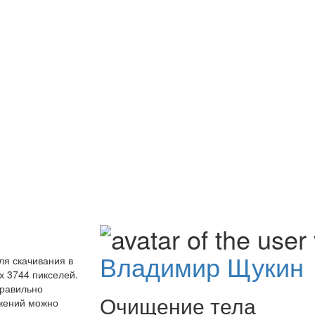
Владимир Щукин
ля скачивания в
 3744 пикселей.
правильно
Очищение тела
ажений можно