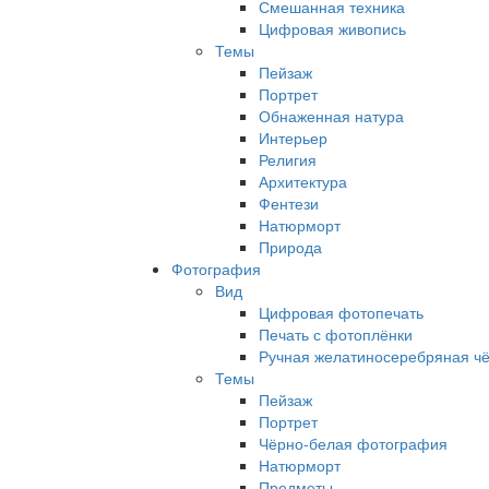
Смешанная техника
Цифровая живопись
Темы
Пейзаж
Портрет
Обнаженная натура
Интерьер
Религия
Архитектура
Фентези
Натюрморт
Природа
Фотография
Вид
Цифровая фотопечать
Печать с фотоплёнки
Ручная желатиносеребряная ч
Темы
Пейзаж
Портрет
Чёрно-белая фотография
Натюрморт
Предметы