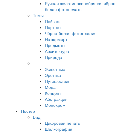
Ручная желатиносеребряная чёрно-
белая фотопечать
Темы
Пейзаж
Портрет
Чёрно-белая фотография
Натюрморт
Предметы
Архитектура
Природа
Животные
Эротика
Путешествия
Мода
Концепт
Абстракция
Монохром
Постер
Вид
Цифровая печать
Шелкография