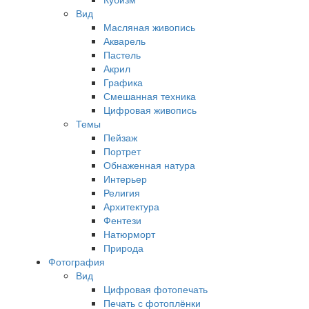
Вид
Масляная живопись
Акварель
Пастель
Акрил
Графика
Смешанная техника
Цифровая живопись
Темы
Пейзаж
Портрет
Обнаженная натура
Интерьер
Религия
Архитектура
Фентези
Натюрморт
Природа
Фотография
Вид
Цифровая фотопечать
Печать с фотоплёнки