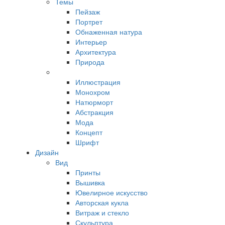
Темы
Пейзаж
Портрет
Обнаженная натура
Интерьер
Архитектура
Природа
Иллюстрация
Монохром
Натюрморт
Абстракция
Мода
Концепт
Шрифт
Дизайн
Вид
Принты
Вышивка
Ювелирное искусство
Авторская кукла
Витраж и стекло
Скульптура