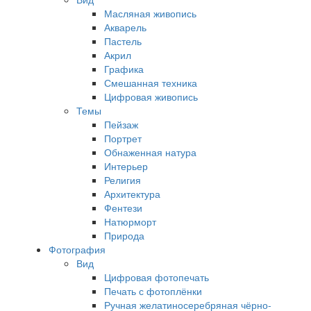
Масляная живопись
Акварель
Пастель
Акрил
Графика
Смешанная техника
Цифровая живопись
Темы
Пейзаж
Портрет
Обнаженная натура
Интерьер
Религия
Архитектура
Фентези
Натюрморт
Природа
Фотография
Вид
Цифровая фотопечать
Печать с фотоплёнки
Ручная желатиносеребряная чёрно-