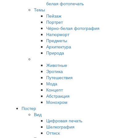
белая фотопечать
Темы
Пейзаж
Портрет
Чёрно-белая фотография
Натюрморт
Предметы
Архитектура
Природа
Животные
Эротика
Путешествия
Мода
Концепт
Абстракция
Монохром
Постер
Вид
Цифровая печать
Шелкография
Оттиск