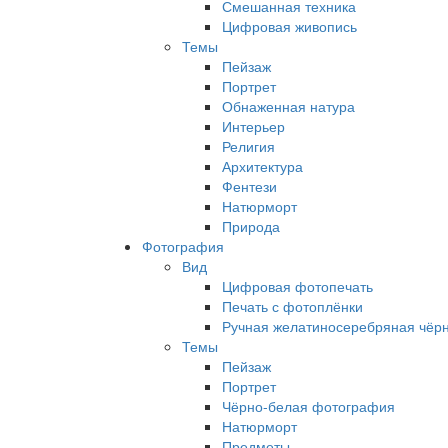
Смешанная техника
Цифровая живопись
Темы
Пейзаж
Портрет
Обнаженная натура
Интерьер
Религия
Архитектура
Фентези
Натюрморт
Природа
Фотография
Вид
Цифровая фотопечать
Печать с фотоплёнки
Ручная желатиносеребряная чёр
Темы
Пейзаж
Портрет
Чёрно-белая фотография
Натюрморт
Предметы