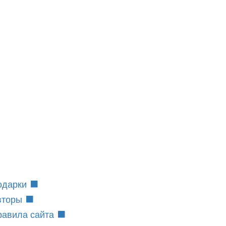
одарки
вторы
равила сайта