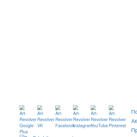
П
А
П