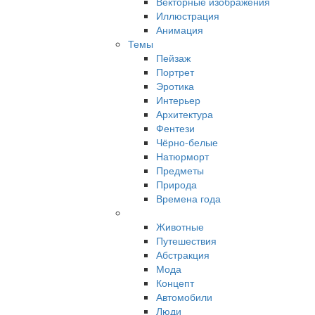
Векторные изображения
Иллюстрация
Анимация
Темы
Пейзаж
Портрет
Эротика
Интерьер
Архитектура
Фентези
Чёрно-белые
Натюрморт
Предметы
Природа
Времена года
Животные
Путешествия
Абстракция
Мода
Концепт
Автомобили
Люди