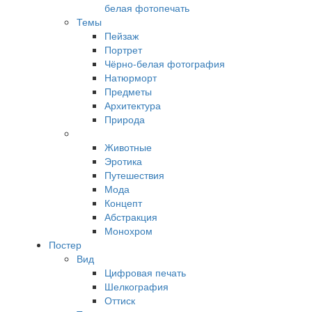
белая фотопечать
Темы
Пейзаж
Портрет
Чёрно-белая фотография
Натюрморт
Предметы
Архитектура
Природа
Животные
Эротика
Путешествия
Мода
Концепт
Абстракция
Монохром
Постер
Вид
Цифровая печать
Шелкография
Оттиск