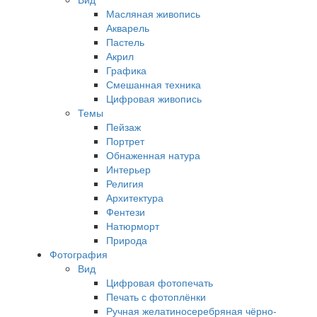
Масляная живопись
Акварель
Пастель
Акрил
Графика
Смешанная техника
Цифровая живопись
Темы
Пейзаж
Портрет
Обнаженная натура
Интерьер
Религия
Архитектура
Фентези
Натюрморт
Природа
Фотография
Вид
Цифровая фотопечать
Печать с фотоплёнки
Ручная желатиносеребряная чёрно-