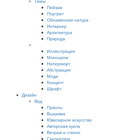
Темы
Пейзаж
Портрет
Обнаженная натура
Интерьер
Архитектура
Природа
Иллюстрация
Монохром
Натюрморт
Абстракция
Мода
Концепт
Шрифт
Дизайн
Вид
Принты
Вышивка
Ювелирное искусство
Авторская кукла
Витраж и стекло
Скульптура