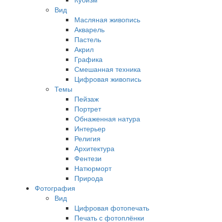
Вид
Масляная живопись
Акварель
Пастель
Акрил
Графика
Смешанная техника
Цифровая живопись
Темы
Пейзаж
Портрет
Обнаженная натура
Интерьер
Религия
Архитектура
Фентези
Натюрморт
Природа
Фотография
Вид
Цифровая фотопечать
Печать с фотоплёнки