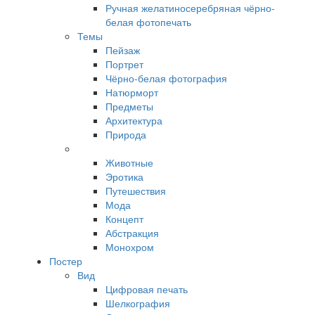
Ручная желатиносеребряная чёрно-
белая фотопечать
Темы
Пейзаж
Портрет
Чёрно-белая фотография
Натюрморт
Предметы
Архитектура
Природа
Животные
Эротика
Путешествия
Мода
Концепт
Абстракция
Монохром
Постер
Вид
Цифровая печать
Шелкография