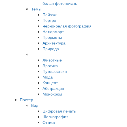
белая фотопечать
Темы
Пейзаж
Портрет
Чёрно-белая фотография
Натюрморт
Предметы
Архитектура
Природа
Животные
Эротика
Путешествия
Мода
Концепт
Абстракция
Монохром
Постер
Вид
Цифровая печать
Шелкография
Оттиск