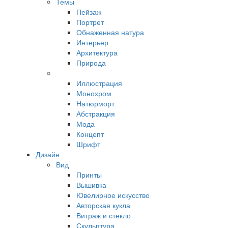
Темы
Пейзаж
Портрет
Обнаженная натура
Интерьер
Архитектура
Природа
Иллюстрация
Монохром
Натюрморт
Абстракция
Мода
Концепт
Шрифт
Дизайн
Вид
Принты
Вышивка
Ювелирное искусство
Авторская кукла
Витраж и стекло
Скульптура