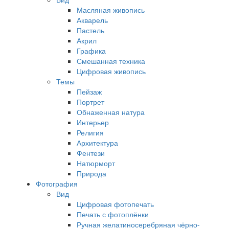
Масляная живопись
Акварель
Пастель
Акрил
Графика
Смешанная техника
Цифровая живопись
Темы
Пейзаж
Портрет
Обнаженная натура
Интерьер
Религия
Архитектура
Фентези
Натюрморт
Природа
Фотография
Вид
Цифровая фотопечать
Печать с фотоплёнки
Ручная желатиносеребряная чёрно-