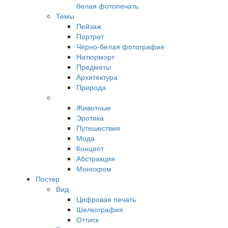
белая фотопечать
Темы
Пейзаж
Портрет
Чёрно-белая фотография
Натюрморт
Предметы
Архитектура
Природа
Животные
Эротика
Путешествия
Мода
Концепт
Абстракция
Монохром
Постер
Вид
Цифровая печать
Шелкография
Оттиск