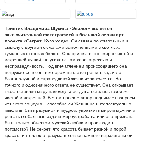
Триптих Владимира Щукина «Эпилог» является
заключительной фотографией в большой серии арт-
проекта «Секрет 12-го хода».
Он связан по композиции и
смыслу с другими сюжетами выполненными в светлых,
туманных оттенках белого. Она пришла в этот мир с чистой и
искренней душой, но увидела там хаос, агрессию и
несправедливость. Под впечатлением происходящего она
погружается в сон, в котором пытается решить задачу о
благополучной и справедливой жизни человечества. Но
точного и однозначного ответа не существует. Она открывает
глаза оставляя миру надежду, а её душа осталась такой же
чистой и искренней! В этом проекте автор поднимает вопросы
женского социума – способна ли Женщина интеллектуально
мыслить, быть разумной и мудрой, управлять миром мужчин и
решать глобальные задачи мироустройства или она призвана
быть только объектом мужской любви и производить
потомство? Не секрет, что красота бывает разной и порой
красота интеллекта, разума и логики намного выразительней