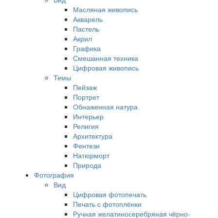
Масляная живопись
Акварель
Пастель
Акрил
Графика
Смешанная техника
Цифровая живопись
Темы
Пейзаж
Портрет
Обнаженная натура
Интерьер
Религия
Архитектура
Фентези
Натюрморт
Природа
Фотография
Вид
Цифровая фотопечать
Печать с фотоплёнки
Ручная желатиносеребряная чёрно-