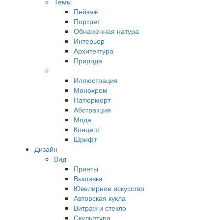
Темы
Пейзаж
Портрет
Обнаженная натура
Интерьер
Архитектура
Природа
Иллюстрация
Монохром
Натюрморт
Абстракция
Мода
Концепт
Шрифт
Дизайн
Вид
Принты
Вышивка
Ювелирное искусство
Авторская кукла
Витраж и стекло
Скульптура