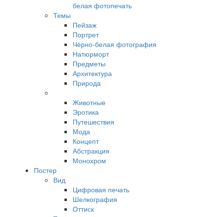
белая фотопечать
Темы
Пейзаж
Портрет
Чёрно-белая фотография
Натюрморт
Предметы
Архитектура
Природа
Животные
Эротика
Путешествия
Мода
Концепт
Абстракция
Монохром
Постер
Вид
Цифровая печать
Шелкография
Оттиск