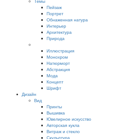
Темы
Пейзаж
Портрет
Обнаженная натура
Интерьер
Архитектура
Природа
Иллюстрация
Монохром
Натюрморт
Абстракция
Мода
Концепт
Шрифт
Дизайн
Вид
Принты
Вышивка
Ювелирное искусство
Авторская кукла
Витраж и стекло
Скульптура