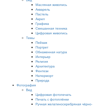
Масляная живопись
Акварель
Пастель
Акрил
Графика
Смешанная техника
Цифровая живопись
Темы
Пейзаж
Портрет
Обнаженная натура
Интерьер
Религия
Архитектура
Фентези
Натюрморт
Природа
Фотография
Вид
Цифровая фотопечать
Печать с фотоплёнки
Ручная желатиносеребряная чёрно-