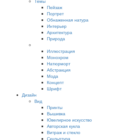
Темы
Пейзаж
Портрет
Обнаженная натура
Интерьер
Архитектура
Природа
Иллюстрация
Монохром
Натюрморт
Абстракция
Мода
Концепт
Шрифт
Дизайн
Вид
Принты
Вышивка
Ювелирное искусство
Авторская кукла
Витраж и стекло
Скульптура