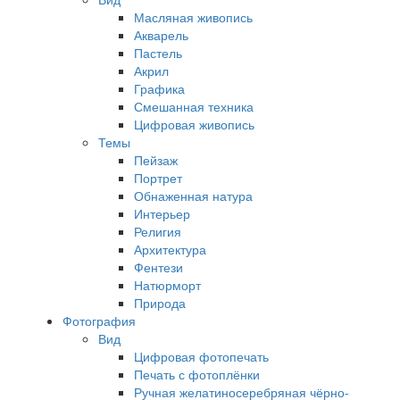
Масляная живопись
Акварель
Пастель
Акрил
Графика
Смешанная техника
Цифровая живопись
Темы
Пейзаж
Портрет
Обнаженная натура
Интерьер
Религия
Архитектура
Фентези
Натюрморт
Природа
Фотография
Вид
Цифровая фотопечать
Печать с фотоплёнки
Ручная желатиносеребряная чёрно-