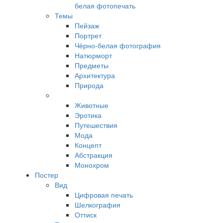
белая фотопечать
Темы
Пейзаж
Портрет
Чёрно-белая фотография
Натюрморт
Предметы
Архитектура
Природа
Животные
Эротика
Путешествия
Мода
Концепт
Абстракция
Монохром
Постер
Вид
Цифровая печать
Шелкография
Оттиск