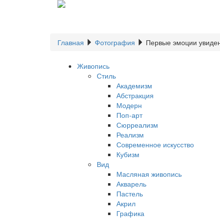
Главная
Фотография
Первые эмоции увиде
Живопись
Стиль
Академизм
Абстракция
Модерн
Поп-арт
Сюрреализм
Реализм
Современное искусство
Кубизм
Вид
Масляная живопись
Акварель
Пастель
Акрил
Графика