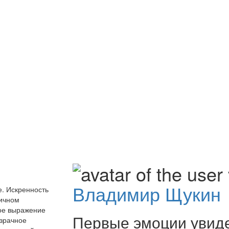
Владимир Щукин
. Искренность
тичном
ое выражение
Первые эмоции увид
озрачное