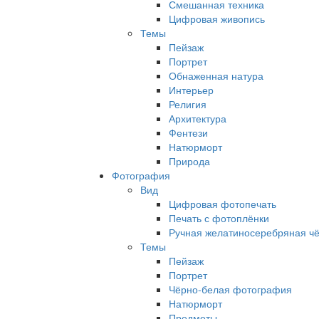
Смешанная техника
Цифровая живопись
Темы
Пейзаж
Портрет
Обнаженная натура
Интерьер
Религия
Архитектура
Фентези
Натюрморт
Природа
Фотография
Вид
Цифровая фотопечать
Печать с фотоплёнки
Ручная желатиносеребряная ч
Темы
Пейзаж
Портрет
Чёрно-белая фотография
Натюрморт
Предметы