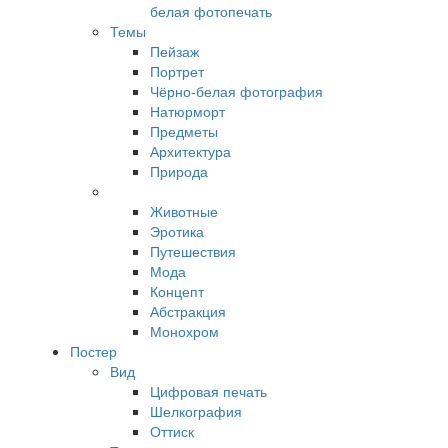
белая фотопечать
Темы
Пейзаж
Портрет
Чёрно-белая фотография
Натюрморт
Предметы
Архитектура
Природа
Животные
Эротика
Путешествия
Мода
Концепт
Абстракция
Монохром
Постер
Вид
Цифровая печать
Шелкография
Оттиск