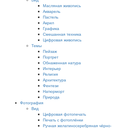
Масляная живопись
Акварель
Пастель
Акрил
Графика
Смешанная техника
Цифровая живопись
Темы
Пейзаж
Портрет
Обнаженная натура
Интерьер
Религия
Архитектура
Фентези
Натюрморт
Природа
Фотография
Вид
Цифровая фотопечать
Печать с фотоплёнки
Ручная желатиносеребряная чёрно-