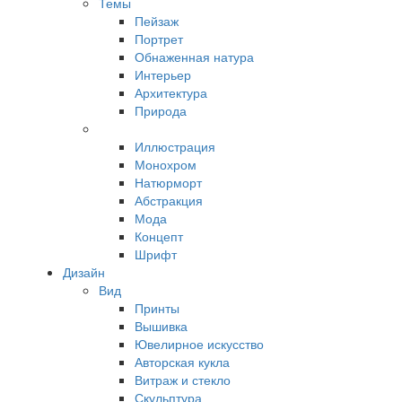
Темы
Пейзаж
Портрет
Обнаженная натура
Интерьер
Архитектура
Природа
Иллюстрация
Монохром
Натюрморт
Абстракция
Мода
Концепт
Шрифт
Дизайн
Вид
Принты
Вышивка
Ювелирное искусство
Авторская кукла
Витраж и стекло
Скульптура