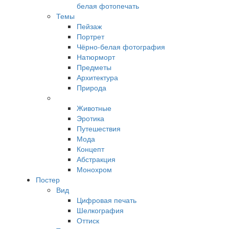
белая фотопечать
Темы
Пейзаж
Портрет
Чёрно-белая фотография
Натюрморт
Предметы
Архитектура
Природа
Животные
Эротика
Путешествия
Мода
Концепт
Абстракция
Монохром
Постер
Вид
Цифровая печать
Шелкография
Оттиск