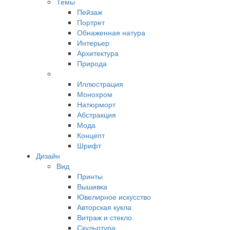
Темы
Пейзаж
Портрет
Обнаженная натура
Интерьер
Архитектура
Природа
Иллюстрация
Монохром
Натюрморт
Абстракция
Мода
Концепт
Шрифт
Дизайн
Вид
Принты
Вышивка
Ювелирное искусство
Авторская кукла
Витраж и стекло
Скульптура