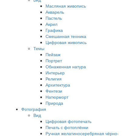
Масляная живопись
Акварель
Пастель
Акрил
Графика
Смешанная техника
Цифровая живопись
Темы
Пейзаж
Портрет
Обнаженная натура
Интерьер
Религия
Архитектура
Фентези
Натюрморт
Природа
Фотография
Вид
Цифровая фотопечать
Печать с фотоплёнки
Ручная желатиносеребряная чёрно-