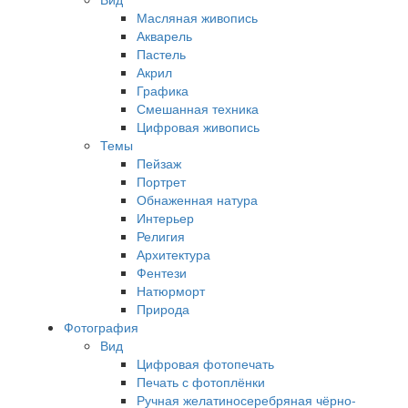
Масляная живопись
Акварель
Пастель
Акрил
Графика
Смешанная техника
Цифровая живопись
Темы
Пейзаж
Портрет
Обнаженная натура
Интерьер
Религия
Архитектура
Фентези
Натюрморт
Природа
Фотография
Вид
Цифровая фотопечать
Печать с фотоплёнки
Ручная желатиносеребряная чёрно-