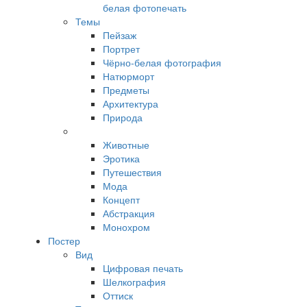
белая фотопечать
Темы
Пейзаж
Портрет
Чёрно-белая фотография
Натюрморт
Предметы
Архитектура
Природа
Животные
Эротика
Путешествия
Мода
Концепт
Абстракция
Монохром
Постер
Вид
Цифровая печать
Шелкография
Оттиск