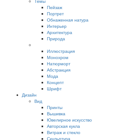
Темы
Пейзаж
Портрет
Обнаженная натура
Интерьер
Архитектура
Природа
Иллюстрация
Монохром
Натюрморт
Абстракция
Мода
Концепт
Шрифт
Дизайн
Вид
Принты
Вышивка
Ювелирное искусство
Авторская кукла
Витраж и стекло
Скульптура